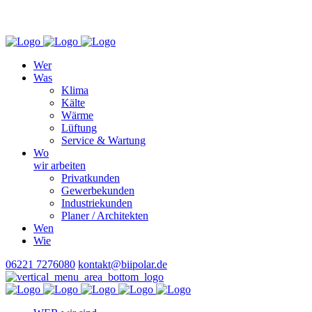
Wer
Was
Klima
Kälte
Wärme
Lüftung
Service & Wartung
Wo
wir arbeiten
Privatkunden
Gewerbekunden
Industriekunden
Planer / Architekten
Wen
Wie
06221 7276080
kontakt@biipolar.de